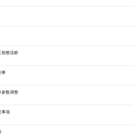
三相整流桥
些事
率参数调整
意事项
谈