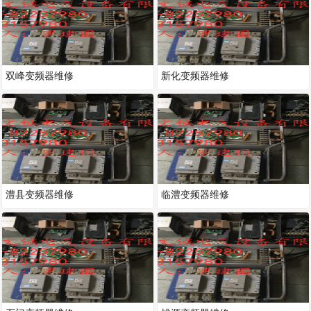
双峰变频器维修
新化变频器维修
澧县变频器维修
临澧变频器维修