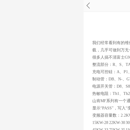
我们经常看到有的维
载，几乎可做到万无
很多人搞不清富士G9-
整流部分：R、S、TA(+
充电可控硅：A、P1、
制动管：DB、N-、G
电源开关管：D8、S8
热敏电阻：Th1、Th2
山肯MF系列有一个通
显示“PASS”，写入
变频器容量数：2.2KW - 
15KW-28 22KW-30 3
45KW-33 75KW-35 1