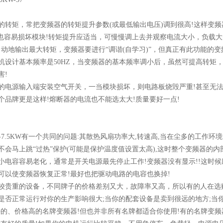
的转矩，常把变频器的转矩提升参数(或最低输出电压)调到很高!这样变
，也容易损坏模块!转矩提升应适当，可慢慢调上去并观察电流大小，负载大
自动地输出最大转矩，变频器要进行“调谐(自学习)”，但真正有此功能的变
机设计基本频率是50HZ，当变频器的基本频率调小后，虽然可提高转矩
害!
的电源输入端安装空气开关，一当模块损坏，则电路板烧毁严重!甚至无法
个品牌更是这样!熔断器的电流也不能选太大!质量要好一点!
KW-7.5KW有一个共同的问题:其散热风扇功率大,转速高,当在尘多的工作环
不会马上跳“过热”保护(可能是保护温度值设置太高),这时整个变频器的
小电容容易老化，通常是开关电源最先停止工作!变频器没有显示!!这时
可以使变频器恢复正常!最好也把驱动电路的电容也换掉!
较贵重的设备，不同牌子的价格差别又大，故障率又高，所以有的人在选
是否正常运行对你的生产影响很大;当你的配套设备是卖到很远的地方;当
好的、价格高的名牌变频器!但也并非所有名牌都适合你使用!有的名牌变频