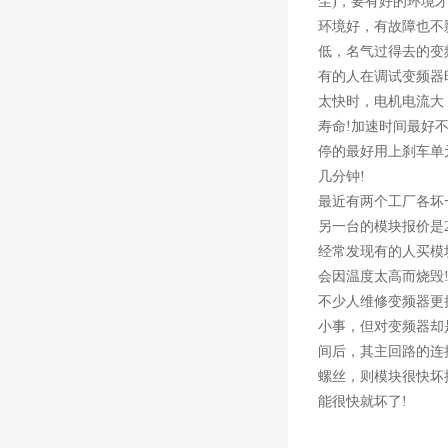
尘)，要有好的环境
环境好，有故障也不
低，名气过得去的变
有的人在调试变频器
太快时，电机电流大
寿命!加速时间最好
停的最好用上刹车单
几分钟!
最近有两个工厂各坏一
另一台的模块报价是2
经常发现有的人买模
会因温度太高而烧毁!
不少人维修变频器更
小事，但对变频器却
间后，其主回路的连
螺丝，则模块很快坏
能很快就坏了!