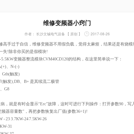
维修变频器小窍门
作者：
长沙文铖电气设备 【 原创 】
2017-08-26
修高手过于自信，维修变频器不用假负载，觉得太麻烦，结果还是有烧模
一失!除非你买的是假模块!
5.5KW变频器整流模块CVM40CD120的结构，在这里简单说一下：
)、N-(-)
Gth(触发)
7(触发);DB、B+ 是其续流二极管
、G8
病，就是有时会显示“Erc”故障，这时可进行下列操作：打开参数90，写入“
“变频器容量数”，再把参数恢复出厂值(参数36=1)!
23 3.7KW-24 7.5KW-26
0KW-31
10KW-37