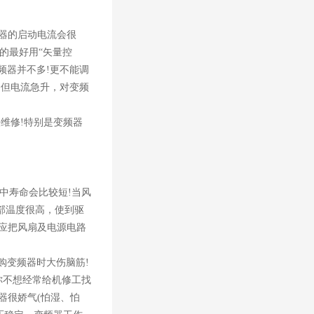
频器的启动电流会很
的最好用“矢量控
频器并不多!更不能调
，但电流急升，对变频
维修!特别是变频器
境中寿命会比较短!当风
内部温度很高，使到驱
候应把风扇及电源电路
购变频器时大伤脑筋!
你不想经常给机修工找
器很娇气(怕湿、怕