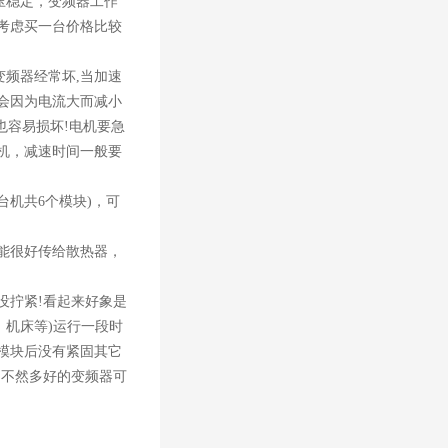
压稳定，变频器工作
考虑买一台价格比较
变频器经常坏,当加速
会因为电流大而减小
也容易损坏!电机要急
机，减速时间一般要
台机共6个模块)，可
能很好传给散热器，
没拧紧!看起来好象是
、机床等)运行一段时
模块后没有紧固其它
，不然多好的变频器可