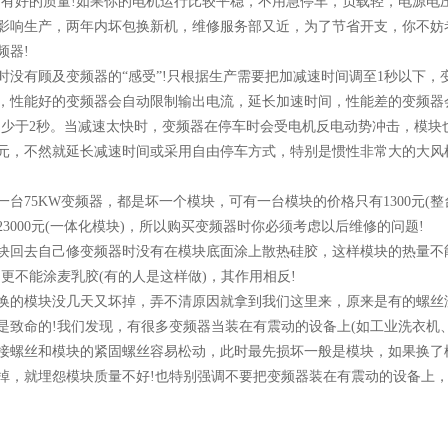
才有好的质量!如果你的电机运行比较平稳，不用急停车，负载轻，电源电
影响生产，两年内坏包换新机，维修服务部又近，为了节省开支，你不妨
频器!
时没有顾及变频器的“感受”!只根据生产需要把加减速时间调至1秒以下，
，性能好的变频器会自动限制输出电流，延长加速时间，性能差的变频器
不少于2秒。当减速太快时，变频器在停车时会受电机反电动势冲击，模块
元，不然就延长减速时间或采用自由停车方式，特别是惯性非常大的大风
台75KW变频器，都是坏一个模块，可有一台模块的价格只有1300元(整
3000元(一体化模块)，所以购买变频器时你必须考虑以后维修的问题!
块回去自己修变频器时没有在模块底面涂上散热硅胶，这样模块的热量不
更不能涂麦乳胶(有的人是这样做)，其作用相反!
换的模块没几天又坏掉，弄不清原因就拿到我们这里来，原来是有的螺丝
是致命的!我们发现，有很多变频器当装在有震动的设备上(如工业洗衣机
接螺丝和模块的紧固螺丝容易松动，此时最先损坏一般是模块，如果换了
掉，就埋怨模块质量不好!也特别强调不要把变频器装在有震动的设备上