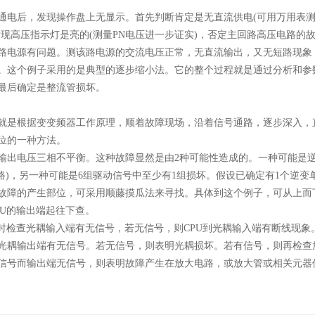
后，发现操作盘上无显示。首先判断肯定是无直流供电(可用万用表测
发现高压指示灯是亮的(测量PN电压进一步证实)，否定主回路高压电路的
路电源有问题。测该路电源的交流电压正常，无直流输出，又无短路现象
。这个例子采用的是典型的逐步缩小法。它的整个过程就是通过分析和参
最后确定是整流管损坏。
是根据变变频器工作原理，顺着故障现场，沿着信号通路，逐步深入，
位的一种方法。
电压三相不平衡。这种故障显然是由2种可能性造成的。一种可能是逆
开路)，另一种可能是6组驱动信号中至少有1组损坏。假设已确定有1个逆变
故障的产生部位，可采用顺藤摸瓜法来寻找。具体到这个例子，可从上而
PU的输出端起往下查。
检查光耦输入端有无信号，若无信号，则CPU到光耦输入端有断线现象
光耦输出端有无信号。若无信号，则表明光耦损坏。若有信号，则再检查
信号而输出端无信号，则表明故障产生在放大电路，或放大管或相关元器