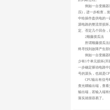
例如一台变频器通电
压)，进一步检查，
中给操作盘供电的一
源电路的整流管损坏
定、否定几个回合，
2顺藤摸瓜法
所谓顺藤摸瓜法就
终寻找到故障产生部
例如一台变频器输出
少有1个单元损坏(
一步确定驱动电路中
号的源头，也就是C
CPU输出有信号时
查光耦输出端，查看
输出端，若输入端有
落实就很容易了。