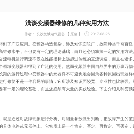
浅谈变频器维修的几种实用方法
作者：
长沙文铖电气设备 【 原创 】
2017-08-26
到了广泛应用。变频器构造复杂，涉及知识面较广，故障种类千奇百怪
高维修水平，不但要有一定的理论基础，而且还必须掌握一定的实用方法
流电机进行调速不仅在性能指标上远超过传统的直流调速，而且在诸多
个领域变频器都得到了广泛的使用。然而变频器中同自然界中的万事万物
长期的运行过程中变频器中的元器件不可避免地会因为各种原因出现这样
行修复不是一件容易的事情，它所涉及知识面较宽、专业性也比较强。
要有一定的理论基础，而且还必须有大量的实践经验。下面介绍几种变频
就是通过对故障现象进行分析、对测量参数做出判断，把故障产生的范
的具体电路或元器件上。它实质上是一个肯定、否定、再肯定、再否定，最