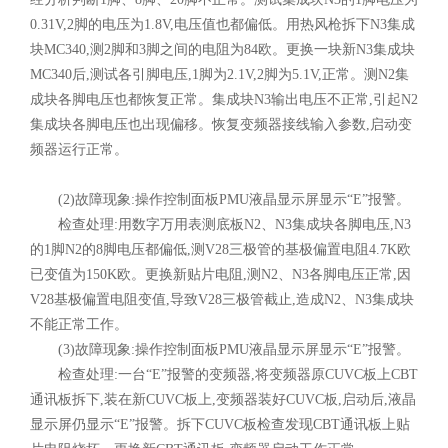
0.31V,2脚的电压为1.8V,电压值也都偏低。用热风枪拆下N3集成
块MC340,测2脚和3脚之间的电阻为84欧。更换一块新N3集成块
MC340后,测试各引脚电压,1脚为2.1V,2脚为5.1V,正常。测N2集
成块各脚电压也都恢复正常。集成块N3输出电压不正常,引起N2
集成块各脚电压也出现偏移。恢复变频器接线输入参数,启动变
频器运行正常。
(2)故障现象:操作控制面板PMU液晶显示屏显示“E”报警。
检查处理:用数字万用表测底板N2、N3集成块各脚电压,N3
的1脚N2的8脚电压都偏低,测V28三极管的基极偏置电阻4.7K欧
已变值为150K欧。更换新贴片电阻,测N2、N3各脚电压正常,因
V28基极偏置电阻变值,导致V28三极管截止,造成N2、N3集成块
不能正常工作。
(3)故障现象:操作控制面板PMU液晶显示屏显示“E”报警。
检查处理:一台“E”报警的变频器,将变频器原CUVC板上CBT
通讯板拆下,装在新CUVC板上,变频器装好CUVC板,启动后,液晶
显示屏仍显示“E”报警。拆下CUVC板检查发现CBT通讯板上贴