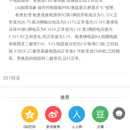
片电阻烧坏。更换新CBT通讯板,变频器启动工作正常。
(4)故障现象:操作控制面板PMU液晶显示屏显示“E”报警。
检查处理:检查底板电源块N2第1脚的开机电压为11.32V,正
常值为26.7V,第20脚输出电压为0.117V,正常值为15.31V,基准电
压块N3第1脚电压为0.315V,正常值为2.1V;第2脚的电压值为
1.5V1.8V之间变化,而正常值为5.1V。检查继电器K4,线圈电路
串联两支二极管V16、V15,电阻值分别为3.67欧和5.5欧,已经短
路,V28(5C)三极管基极电阻由正常值4.7K欧变成150K欧,已经烧
坏。更换新的电阻和二极管后,运行正常。
351阅读
推荐
QQ空间
新浪微博
人人网
豆瓣