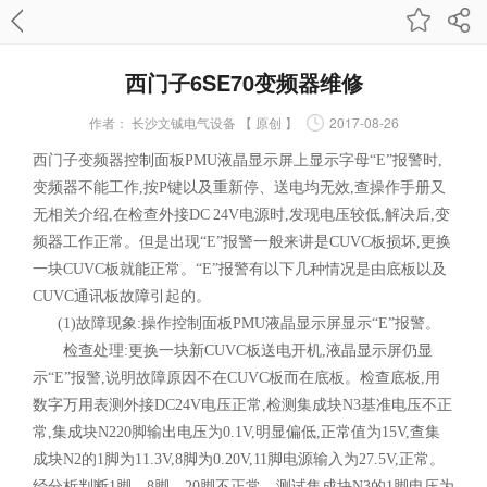
西门子6SE70变频器维修
作者：
长沙文铖电气设备 【 原创 】
2017-08-26
西门子变频器控制面板PMU液晶显示屏上显示字母“E”报警时,
变频器不能工作,按P键以及重新停、送电均无效,查操作手册又
无相关介绍,在检查外接DC 24V电源时,发现电压较低,解决后,变
频器工作正常。但是出现“E”报警一般来讲是CUVC板损坏,更换
一块CUVC板就能正常。“E”报警有以下几种情况是由底板以及
CUVC通讯板故障引起的。
(1)故障现象:操作控制面板PMU液晶显示屏显示“E”报警。
检查处理:更换一块新CUVC板送电开机,液晶显示屏仍显
示“E”报警,说明故障原因不在CUVC板而在底板。检查底板,用
数字万用表测外接DC24V电压正常,检测集成块N3基准电压不正
常,集成块N220脚输出电压为0.1V,明显偏低,正常值为15V,查集
成块N2的1脚为11.3V,8脚为0.20V,11脚电源输入为27.5V,正常。
经分析判断1脚、8脚、20脚不正常。测试集成块N3的1脚电压为